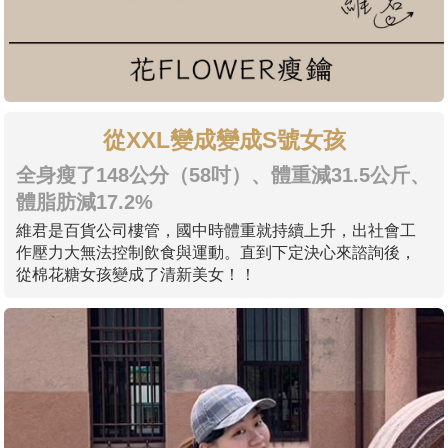
從XXL變成變成S號女孩
全身瘦了148公分（58吋）、體重減31.5公斤、
體脂肪減17.2%
維君是百貨公司樓管，國中時體重就持續上升，出社會工
作壓力大無法控制飲食與運動。直到下定決心來諮詢後，
從棉花糖女孩變成了清新美女！！